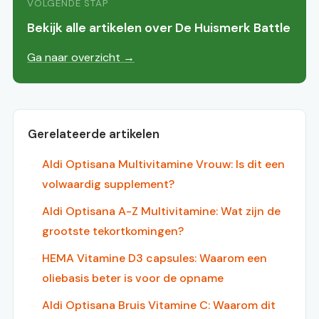
VOLGENDE STAP
Bekijk alle artikelen over De Huismerk Battle
Ga naar overzicht →
Gerelateerde artikelen
Aldi Optisana Multivitamine Vrouw: Is dit een
volwaardig supplement?
Aldi Optisana A-Z Multivitamine: Wat zijn de
grootste tekortkomingen?
HEMA Vitamine D3 capsules: Waarom een
oliebasis beter is voor de opname
Aldi Optisana Bruis Vitamine C: Waarom dit