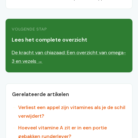
VOLGENDE STAP
Lees het complete overzicht
De kracht van chiazaad: Een overzicht van omega-
3 en vezels →
Gerelateerde artikelen
Verliest een appel zijn vitamines als je de schil
verwijdert?
Hoeveel vitamine A zit er in een portie
gebakken runderlever?