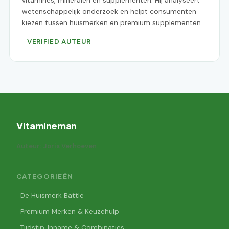
vitamines, mineralen en supplementen. Hij analyseert
wetenschappelijk onderzoek en helpt consumenten
kiezen tussen huismerken en premium supplementen.
VERIFIED AUTEUR
Vitamineman
Auteur: Joris Verhoeven
CATEGORIEËN
De Huismerk Battle
Premium Merken & Keuzehulp
Tijdstip, Inname & Combinaties