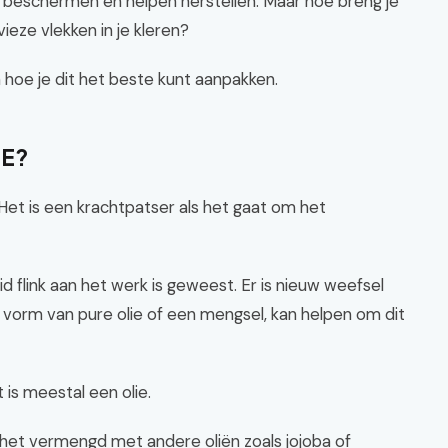
en beschermen en helpen herstellen. Maar hoe breng je
ieze vlekken in je kleren?
n hoe je dit het beste kunt aanpakken.
 E?
Het is een krachtpatser als het gaat om het
uid flink aan het werk is geweest. Er is nieuw weefsel
 vorm van pure olie of een mengsel, kan helpen om dit
t is meestal een olie.
 het vermengd met andere oliën zoals jojoba of