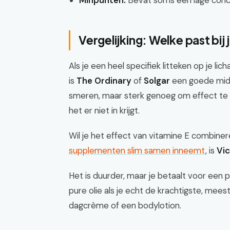
Minpunten:
Bevat soms een lage conce
Vergelijking: Welke past bij 
Als je een heel specifiek litteken op je li
is
The Ordinary
of
Solgar
een goede midd
smeren, maar sterk genoeg om effect te heb
het er niet in krijgt.
Wil je het effect van vitamine E combine
supplementen slim samen inneemt
, is
Vi
Het is duurder, maar je betaalt voor een p
pure olie als je echt de krachtigste, mee
dagcrème of een bodylotion.