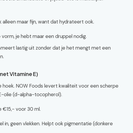
k alleen maar fijn, want dat hydrateert ook.
e vorm, je hebt maar een druppel nodig.
 Smeert lastig uit zonder dat je het mengt met een
n.
(met Vitamine E)
ire hoek. NOW Foods levert kwaliteit voor een scherpe
 E-olie (d-alpha-tocopherol).
 €15,- voor 30 ml.
el in, geen vlekken. Helpt ook pigmentatie (donkere