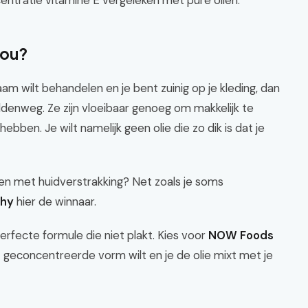
ntratie vitamine E vergeleken met pure oliën.
jou?
chaam wilt behandelen en je bent zuinig op je kleding, dan
enweg. Ze zijn vloeibaar genoeg om makkelijk te
ben. Je wilt namelijk geen olie die zo dik is dat je
ren met huidverstrakking? Net zoals je soms
chy
hier de winnaar.
erfecte formule die niet plakt. Kies voor
NOW Foods
st geconcentreerde vorm wilt en je de olie mixt met je