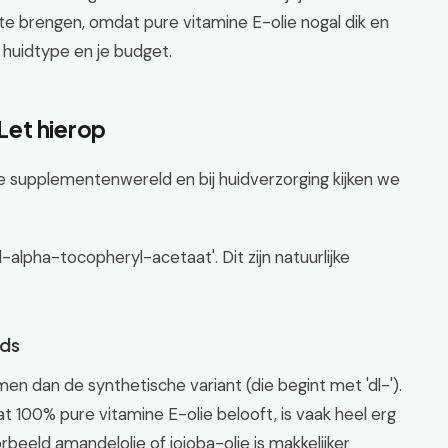
n te brengen, omdat pure vitamine E-olie nogal dik en
e huidtype en je budget.
 Let hierop
 de supplementenwereld en bij huidverzorging kijken we
'd-alpha-tocopheryl-acetaat'. Dit zijn natuurlijke
ods
n dan de synthetische variant (die begint met 'dl-').
at 100% pure vitamine E-olie belooft, is vaak heel erg
rbeeld amandelolie of jojoba-olie is makkelijker