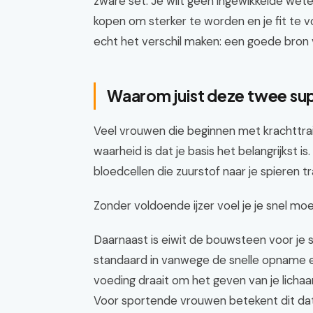
zware set. Je wilt geen ingewikkelde wet
kopen om sterker te worden en je fit te 
echt het verschil maken: een goede bron v
Waarom juist deze twee s
Veel vrouwen die beginnen met krachttrai
waarheid is dat je basis het belangrijkst i
bloedcellen die zuurstof naar je spieren t
Zonder voldoende ijzer voel je je snel mo
Daarnaast is eiwit de bouwsteen voor je s
standaard in vanwege de snelle opname e
voeding draait om het geven van je lichaa
Voor sportende vrouwen betekent dit dat j