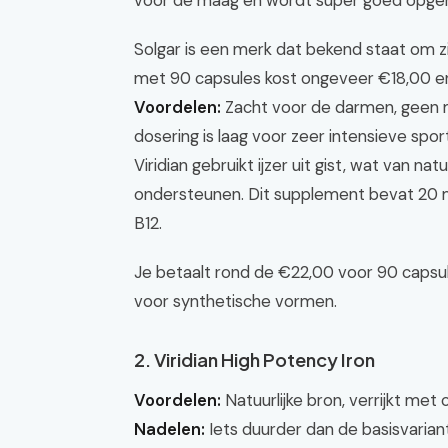
voor de maag en wordt super goed opg
Solgar is een merk dat bekend staat om zi
met 90 capsules kost ongeveer €18,00 en 
Voordelen:
Zacht voor de darmen, geen me
dosering is laag voor zeer intensieve s
Viridian gebruikt ijzer uit gist, wat van na
ondersteunen. Dit supplement bevat 20 mg 
B12.
Je betaalt rond de €22,00 voor 90 capsule
voor synthetische vormen.
2. Viridian High Potency Iron
Voordelen:
Natuurlijke bron, verrijkt met
Nadelen:
Iets duurder dan de basisvariante