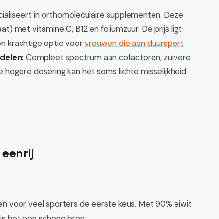
ialiseert in orthomoleculaire supplementen. Deze
t) met vitamine C, B12 en foliumzuur. De prijs ligt
en krachtige optie voor
vrouwen die aan duursport
delen:
Compleet spectrum aan cofactoren, zuivere
 hogere dosering kan het soms lichte misselijkheid
een rij
en voor veel sporters de eerste keus. Met 90% eiwit
 is het een schone bron.