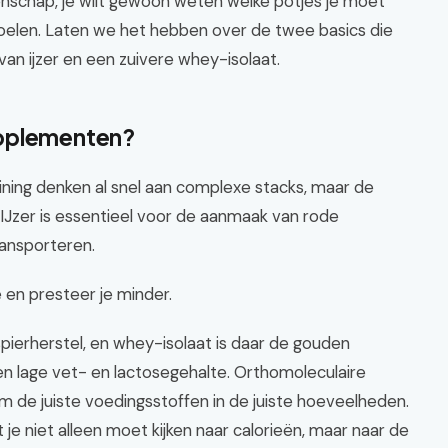
enschap, je wilt gewoon weten welke potjes je moet
voelen. Laten we het hebben over de twee basics die
an ijzer en een zuivere whey-isolaat.
upplementen?
ning denken al snel aan complexe stacks, maar de
s. IJzer is essentieel voor de aanmaak van rode
ransporteren.
e en presteer je minder.
pierherstel, en whey-isolaat is daar de gouden
n lage vet- en lactosegehalte. Orthomoleculaire
m de juiste voedingsstoffen in de juiste hoeveelheden.
e niet alleen moet kijken naar calorieën, maar naar de