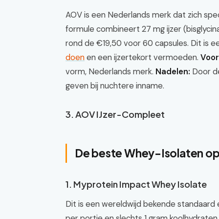
AOV is een Nederlands merk dat zich spec
formule combineert 27 mg ijzer (bisglycinaa
rond de €19,50 voor 60 capsules. Dit is e
doen
en een ijzertekort vermoeden.
Voor
vorm, Nederlands merk.
Nadelen:
Door de
geven bij nuchtere inname.
3. AOV IJzer-Compleet
De beste Whey-Isolaten op 
1. Myprotein Impact Whey Isolate
Dit is een wereldwijd bekende standaard 
per portie en slechts 1 gram koolhydraten