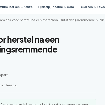
mium Merken & Keuze
Tijdstip, Inname & Com
Tekorten & Teve
itamines voor herstel na een marathon: Ontstekingsremmende nutri
r herstel na een
kingsremmende
xpert
in leestijd
ks. Als je via onze link een product koopt, ontvangen wij een