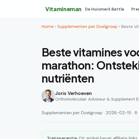
Vitamineman
De Huismerk Battle
Pre
Home
›
Supplementen per Doelgroep
› Beste v
Beste vitamines voo
marathon: Ontste
nutriënten
Joris Verhoeven
Orthomoleculair Adviseur & Supplement E
Supplementen per Doelgroep · 2026-02-15 · 8 m
Transparantie:
Dit artikel bevat affiliate lin