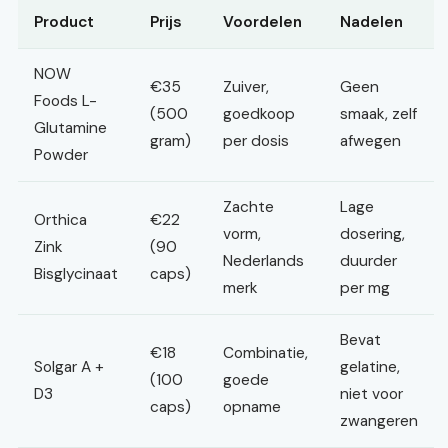
Product
Prijs
Voordelen
Nadelen
NOW
€35
Zuiver,
Geen
Foods L-
(500
goedkoop
smaak, zelf
Glutamine
gram)
per dosis
afwegen
Powder
Zachte
Lage
Orthica
€22
vorm,
dosering,
Zink
(90
Nederlands
duurder
Bisglycinaat
caps)
merk
per mg
Bevat
€18
Combinatie,
Solgar A +
gelatine,
(100
goede
D3
niet voor
caps)
opname
zwangeren