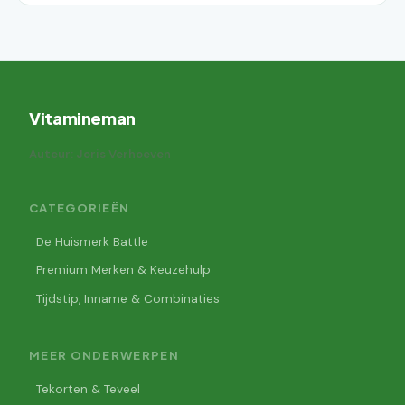
Vitamineman
Auteur: Joris Verhoeven
CATEGORIEËN
De Huismerk Battle
Premium Merken & Keuzehulp
Tijdstip, Inname & Combinaties
MEER ONDERWERPEN
Tekorten & Teveel