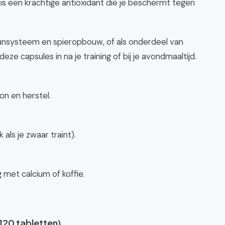
is een krachtige antioxidant die je beschermt tegen
unsysteem en spieropbouw, of als onderdeel van
eze capsules in na je training of bij je avondmaaltijd.
n en herstel.
als je zwaar traint).
g met calcium of koffie.
120 tabletten)