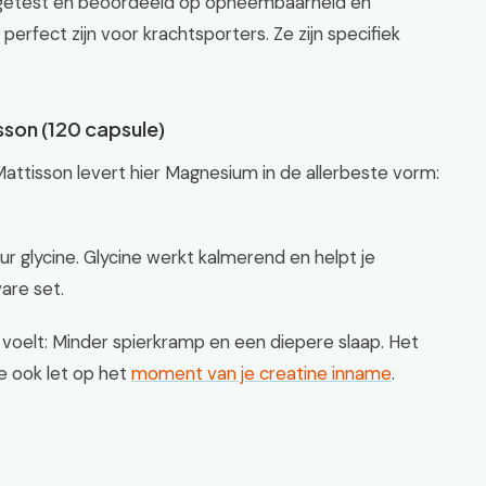
 getest en beoordeeld op opneembaarheid en
 perfect zijn voor krachtsporters. Ze zijn specifiek
sson (120 capsule)
Mattisson levert hier Magnesium in de allerbeste vorm:
r glycine. Glycine werkt kalmerend en helpt je
are set.
e voelt: Minder spierkramp en een diepere slaap. Het
e ook let op het
moment van je creatine inname
.