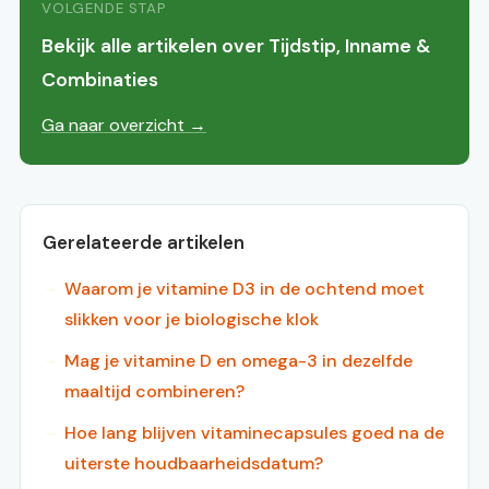
VOLGENDE STAP
Bekijk alle artikelen over Tijdstip, Inname &
Combinaties
Ga naar overzicht →
Gerelateerde artikelen
Waarom je vitamine D3 in de ochtend moet
slikken voor je biologische klok
Mag je vitamine D en omega-3 in dezelfde
maaltijd combineren?
Hoe lang blijven vitaminecapsules goed na de
uiterste houdbaarheidsdatum?