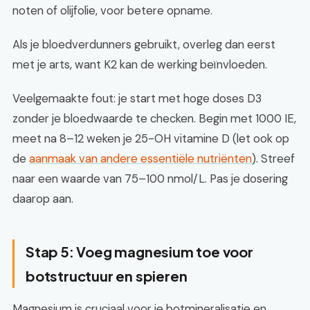
noten of olijfolie, voor betere opname.
Als je bloedverdunners gebruikt, overleg dan eerst
met je arts, want K2 kan de werking beïnvloeden.
Veelgemaakte fout: je start met hoge doses D3
zonder je bloedwaarde te checken. Begin met 1000 IE,
meet na 8–12 weken je 25-OH vitamine D (let ook op
de
aanmaak van andere essentiële nutriënten
). Streef
naar een waarde van 75–100 nmol/L. Pas je dosering
daarop aan.
Stap 5: Voeg magnesium toe voor
botstructuur en spieren
Magnesium is cruciaal voor je botmineralisatie en