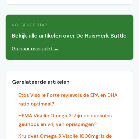
VOLGENDE STAP
Bekijk alle artikelen over De Huismerk Battle
Ga naar overzicht →
Gerelateerde artikelen
Etos Visolie Forte review: Is de EPA en DHA
ratio optimaal?
HEMA Visolie Omega 3: Zijn de capsules
geurloos en vrij van oprispingen?
Kruidvat Omega 3 Visolie 1000mg: Is de