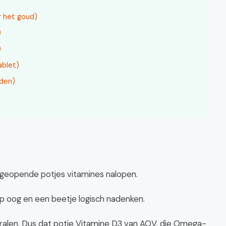
r het goud)
)
)
ablet)
nden)
e geopende potjes vitamines nalopen.
rp oog en een beetje logisch nadenken.
ralen. Dus dat potje Vitamine D3 van AOV, die Omega-