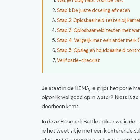
Wat je nodig hebt voor de test
Stap 1: De juiste dosering afmeten
Stap 2: Oplosbaarheid testen bij kam
Stap 3: Oplosbaarheid testen met wa
Stap 4: Vergelijk met een ander merk 
Stap 5: Opslag en houdbaarheid contr
Verificatie-checklist
Je staat in de HEMA, je grijpt het potje M
eigenlijk wel goed op in water? Niets is zo 
doorheen komt.
In deze Huismerk Battle duiken we in de 
je het weet zit je met een klonterende su
stap, zodat jij precies weet wat je kunt v