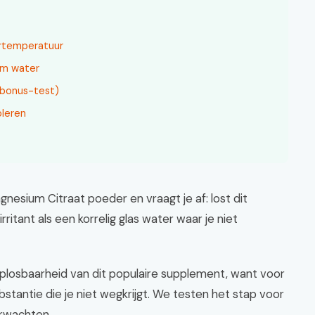
ertemperatuur
rm water
(bonus-test)
oleren
agnesium Citraat poeder en vraagt je af: lost dit
irritant als een korrelig glas water waar je niet
oplosbaarheid van dit populaire supplement, want voor
bstantie die je niet wegkrijgt. We testen het stap voor
erwachten.