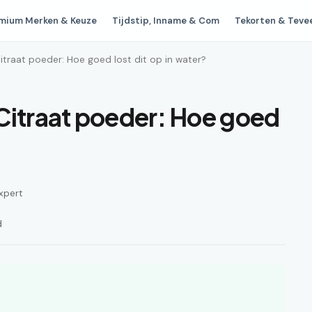
mium Merken & Keuze
Tijdstip, Inname & Com
Tekorten & Teve
raat poeder: Hoe goed lost dit op in water?
traat poeder: Hoe goed
xpert
d