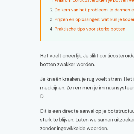
Waarom corticosteroïden je botten v
De kern van het probleem: je darmen e
Prijzen en oplossingen: wat kun je kope
Praktische tips voor sterke botten
Het voelt oneerlijk. Je slikt corticosteroï
botten zwakker worden.
Je knieën kraaken, je rug voelt stram. He
medicijnen. Ze remmen je immuunsysteem
D.
Dit is een directe aanval op je botstruct
sterk te blijven. Laten we samen uitzoeke
zonder ingewikkelde woorden.