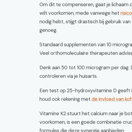
Om dit te compenseren, gaat je lichaam cal
wilt voorkomen, mede vanwege het
risic
nodig hebt, stijgt drastisch bij gebruik v
genoeg.
Standaard supplementen van 10 microgram 
Veel orthomoleculaire therapeuten advis
Denk aan 50 tot 100 microgram per dag. Di
controleren via je huisarts.
Een test op 25-hydroxyvitamine D geeft i
houd ook rekening met
de invloed van kof
Vitamine K2 stuurt het calcium naar je b
voorkomen, is een goede combinatie cruci
formules die deze synergie aanbieden.