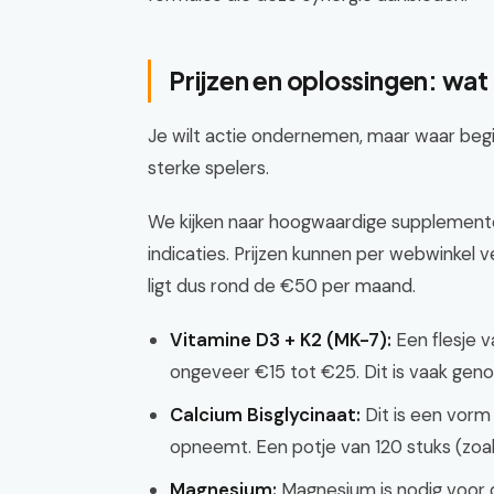
Prijzen en oplossingen: wat
Je wilt actie ondernemen, maar waar begin
sterke spelers.
We kijken naar hoogwaardige supplemente
indicaties. Prijzen kunnen per webwinkel v
ligt dus rond de €50 per maand.
Vitamine D3 + K2 (MK-7):
Een flesje v
ongeveer €15 tot €25. Dit is vaak gen
Calcium Bisglycinaat:
Dit is een vorm
opneemt. Een potje van 120 stuks (zoal
Magnesium:
Magnesium is nodig voor 