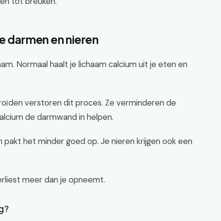
den tot breuken.
je darmen en nieren
haam. Normaal haalt je lichaam calcium uit je eten en
roïden verstoren dit proces. Ze verminderen de
 calcium de darmwand in helpen.
 pakt het minder goed op. Je nieren krijgen ook een
erliest meer dan je opneemt.
ig?