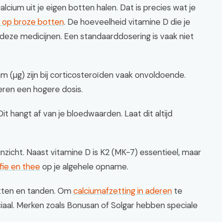
cium uit je eigen botten halen. Dat is precies wat je
o op broze botten
. De hoeveelheid vitamine D die je
an deze medicijnen. Een standaarddosering is vaak niet
(µg) zijn bij corticosteroïden vaak onvoldoende.
eren een hogere dosis.
t hangt af van je bloedwaarden. Laat dit altijd
nzicht. Naast vitamine D is K2 (MK-7) essentieel, maar
fie en thee
op je algehele opname.
otten en tanden. Om
calciumafzetting in aderen
te
aal. Merken zoals Bonusan of Solgar hebben speciale