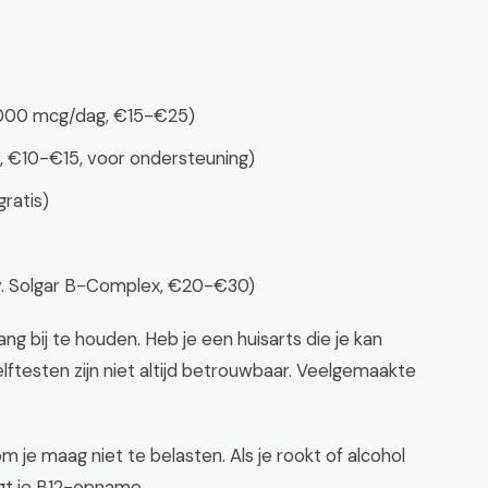
1000 mcg/dag, €15-€25)
 €10-€15, voor ondersteuning)
ratis)
v. Solgar B-Complex, €20-€30)
g bij te houden. Heb je een huisarts die je kan
lftesten zijn niet altijd betrouwbaar. Veelgemaakte
 je maag niet te belasten. Als je rookt of alcohol
agt je B12-opname.