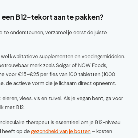
m een B12-tekort aan te pakken?
 te ondersteunen, verzamel je eerst de juiste
 wel kwalitatieve supplementen en voedingsmiddelen.
betrouwbaar merk zoals Solgar of NOW Foods,
line voor €15-€25 per fles van 100 tabletten (1000
e, de actieve vorm die je lichaam direct opneemt.
ieren, vlees, vis en zuivel. Als je vegan bent, ga voor
lk met B12.
omoleculaire therapeut is essentieel om je B12-niveau
d heeft op de
gezondheid van je botten
– kosten