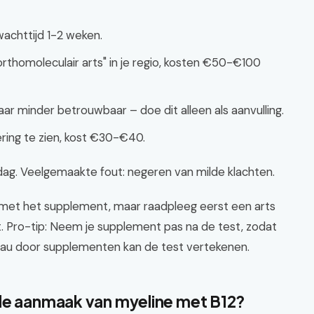
 wachttijd 1-2 weken.
rthomoleculair arts" in je regio, kosten €50-€100
maar minder betrouwbaar – doe dit alleen als aanvulling.
ring te zien, kost €30-€40.
dag. Veelgemaakte fout: negeren van milde klachten.
ect met het supplement, maar raadpleeg eerst een arts
t. Pro-tip: Neem je supplement pas na de test, zodat
niveau door supplementen kan de test vertekenen.
de aanmaak van myeline met B12?