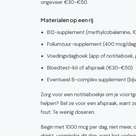
ongeveer €30-€50.
Materialen op een rij
B12-supplement (methylcobalamine, 
Foliumzuur-supplement (400 mcg/dag,
Voedingsdagboek (app of notitieboek, g
Bloedtest-kit of afspraak (€30-€50)
Eventueel B-complex supplement (bij
Zorg voor een notitieboekje om je voortgan
helpen? Bel ze voor een afspraak, want ze
fout: Te weinig doseren.
Begin met 1000 mcg per dag, niet meer, om
drinkt, verminder dit dan, want het verla