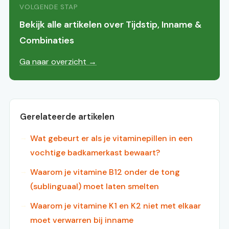
VOLGENDE STAP
Bekijk alle artikelen over Tijdstip, Inname &
Combinaties
Ga naar overzicht →
Gerelateerde artikelen
Wat gebeurt er als je vitaminepillen in een
vochtige badkamerkast bewaart?
Waarom je vitamine B12 onder de tong
(sublinguaal) moet laten smelten
Waarom je vitamine K1 en K2 niet met elkaar
moet verwarren bij inname