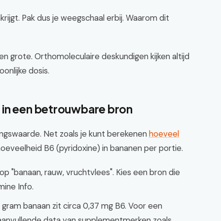
rijgt. Pak dus je weegschaal erbij. Waarom dit
n grote. Orthomoleculaire deskundigen kijken altijd
nlijke dosis.
 in een betrouwbare bron
ingswaarde. Net zoals je kunt berekenen
hoeveel
 hoeveelheid B6 (pyridoxine) in bananen per portie.
p "banaan, rauw, vruchtvlees". Kies een bron die
mine Info.
gram banaan zit circa 0,37 mg B6. Voor een
r aanvullende data van supplementmerken zoals