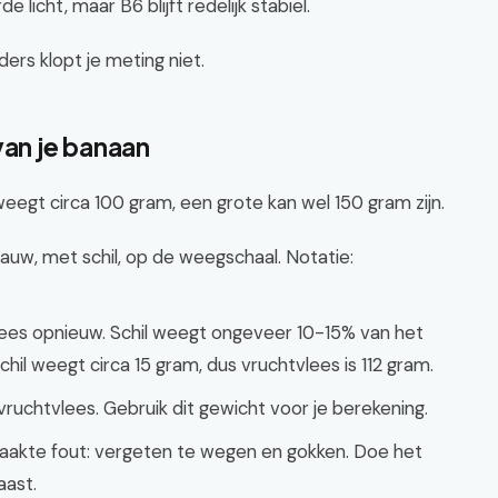
licht, maar B6 blijft redelijk stabiel.
ders klopt je meting niet.
van je banaan
weegt circa 100 gram, een grote kan wel 150 gram zijn.
auw, met schil, op de weegschaal. Notatie:
vlees opnieuw. Schil weegt ongeveer 10-15% van het
hil weegt circa 15 gram, dus vruchtvlees is 112 gram.
 vruchtvlees. Gebruik dit gewicht voor je berekening.
emaakte fout: vergeten te wegen en gokken. Doe het
aast.