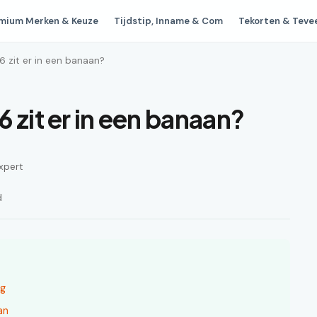
mium Merken & Keuze
Tijdstip, Inname & Com
Tekorten & Teve
6 zit er in een banaan?
 zit er in een banaan?
xpert
d
ng
an