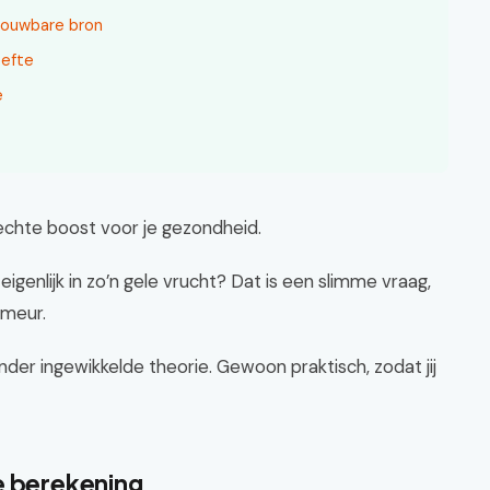
rouwbare bron
oefte
e
 echte boost voor je gezondheid.
 eigenlijk in zo’n gele vrucht? Dat is een slimme vraag,
umeur.
der ingewikkelde theorie. Gewoon praktisch, zodat jij
e berekening