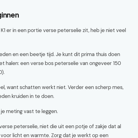
ginnen
er in een portie verse peterselie zit, heb je niet veel
eden en een beetje tijd. Je kunt dit prima thuis doen
oet halen: een verse bos peterselie van ongeveer 150
).
eel, want schatten werkt niet. Verder een scherp mes,
eden kruiden in te doen.
 je meting vast te leggen.
rse peterselie, niet die uit een potje of zakje dat al
ig voor licht en warmte. Zorg dat je werkt op een