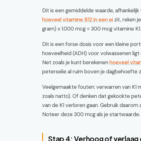
Dit is een gemiddelde waarde, afhankelijk
hoeveel vitamine B12 in een ei
zit, reken j
gram) x 1.000 mcg = 300 mcg vitamine K1.
Dit is een forse dosis voor een kleine port
hoeveelheid (ADH) voor volwassenen lig
Net zoals je kunt berekenen
hoeveel vita
peterselie al ruim boven je dagbehoefte zi
Veelgemaakte fouten: verwarren van K1 
zoals natto). Of denken dat gekookte pet
van de K1 verloren gaan. Gebruik daarom 
Noteer deze 300 mcg als je startwaarde.
Stap 4: Verhoog of verlaag 