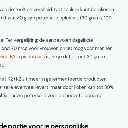
 van de teelt en versheid. Net zoals je kunt berekenen
e uit wat 30 gram peterselie oplevert: (30 gram / 100
ie. Ter vergelijking: de aanbevolen dagelijkse
t rond 70 mcg voor vrouwen en 80 mcg voor mannen.
mine B3 in pindakaas
zit, zie je dat je met 30 gram
t.
met K2 (K2 zit meer in gefermenteerde producten
erselie evenveel levert, maar door koken kan tot 30%
altijd rauwe peterselie voor de hoogste opname.
de portie voor je persoonlijke