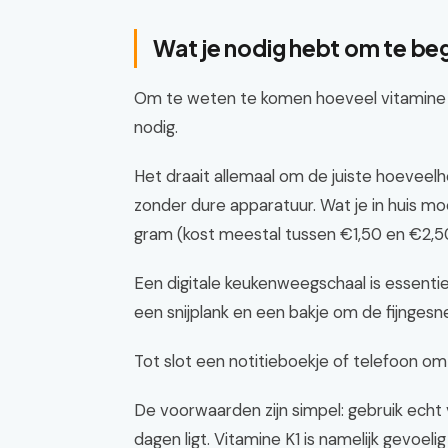
Wat je nodig hebt om te be
Om te weten te komen hoeveel vitamine K1 
nodig.
Het draait allemaal om de juiste hoeveelh
zonder dure apparatuur. Wat je in huis m
gram (kost meestal tussen €1,50 en €2,50
Een digitale keukenweegschaal is essenti
een snijplank en een bakje om de fijngesn
Tot slot een notitieboekje of telefoon om
De voorwaarden zijn simpel: gebruik echt ve
dagen ligt. Vitamine K1 is namelijk gevoel