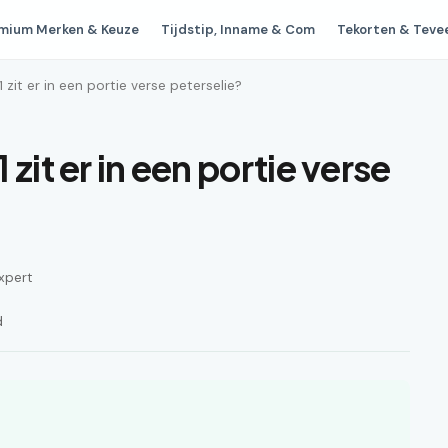
mium Merken & Keuze
Tijdstip, Inname & Com
Tekorten & Teve
 zit er in een portie verse peterselie?
zit er in een portie verse
xpert
d