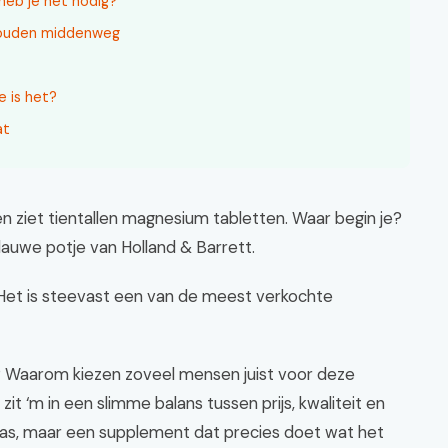
heb je het nodig?
 gouden middenweg
e is het?
at
p en ziet tientallen magnesium tabletten. Waar begin je?
blauwe potje van Holland & Barrett.
Het is steevast een van de meest verkochte
k? Waarom kiezen zoveel mensen juist voor deze
t ‘m in een slimme balans tussen prijs, kwaliteit en
as, maar een supplement dat precies doet wat het