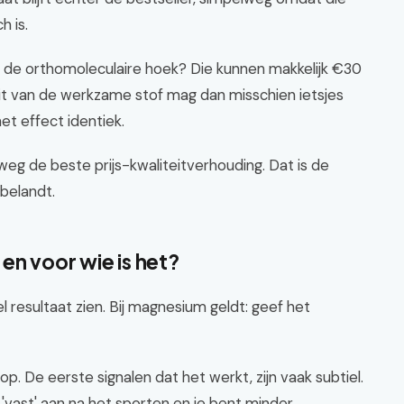
 is.
in de orthomoleculaire hoek? Die kunnen makkelijk €30
eit van de werkzame stof mag dan misschien ietsjes
et effect identiek.
weg de beste prijs-kwaliteitverhouding. Dat is de
belandt.
en voor wie is het?
l resultaat zien. Bij magnesium geldt: geef het
op. De eerste signalen dat het werkt, zijn vaak subtiel.
 'vast' aan na het sporten en je bent minder