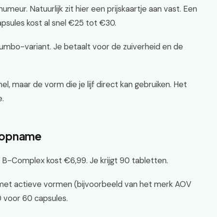
umeur. Natuurlijk zit hier een prijskaartje aan vast. Een
sules kost al snel €25 tot €30.
umbo-variant. Je betaalt voor de zuiverheid en de
, maar de vorm die je lijf direct kan gebruiken. Het
e.
us opname
-Complex kost €6,99. Je krijgt 90 tabletten.
e met actieve vormen (bijvoorbeeld van het merk AOV
0 voor 60 capsules.