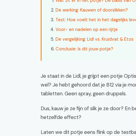
Wat zit er in het potje? De basis van O
De werking: Kauwen of doorslikken?
Test: Hoe voelt het in het dagelijks le
Voor- en nadelen op een rijtje
De vergelijking: Lidl vs. Kruidvat & Etos
Conclusie: Is dit jouw potje?
Je staat in de Lidl, je grijpt een potje Opt
wel? Je hebt gehoord dat je B12 via je mo
tabletten. Geen spray, geen druppels.
Dus, kauw je ze fijn of slik je ze door? En
hetzelfde effect?
Laten we dit potje eens flink op de testb