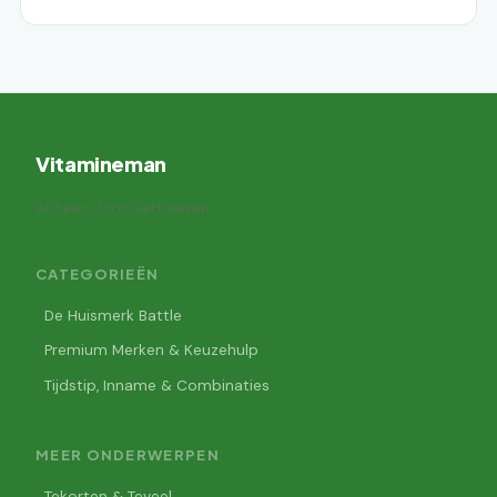
Vitamineman
Auteur: Joris Verhoeven
CATEGORIEËN
De Huismerk Battle
Premium Merken & Keuzehulp
Tijdstip, Inname & Combinaties
MEER ONDERWERPEN
Tekorten & Teveel