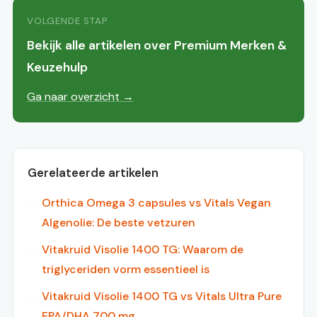
VOLGENDE STAP
Bekijk alle artikelen over Premium Merken &
Keuzehulp
Ga naar overzicht →
Gerelateerde artikelen
Orthica Omega 3 capsules vs Vitals Vegan
Algenolie: De beste vetzuren
Vitakruid Visolie 1400 TG: Waarom de
triglyceriden vorm essentieel is
Vitakruid Visolie 1400 TG vs Vitals Ultra Pure
EPA/DHA 700 mg