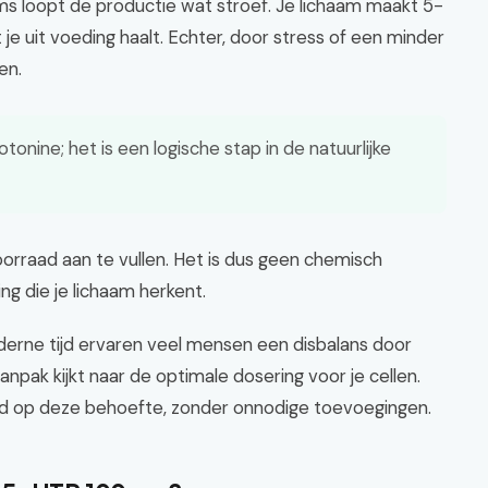
oms loopt de productie wat stroef. Je lichaam maakt 5-
je uit voeding haalt. Echter, door stress of een minder
en.
onine; het is een logische stap in de natuurlijke
rraad aan te vullen. Het is dus geen chemisch
ng die je lichaam herkent.
derne tijd ervaren veel mensen een disbalans door
anpak kijkt naar de optimale dosering voor je cellen.
md op deze behoefte, zonder onnodige toevoegingen.