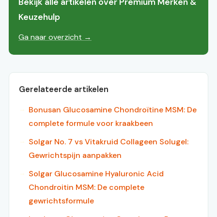
Bekijk alle artikelen over Premium Merken &
Keuzehulp
Ga naar overzicht →
Gerelateerde artikelen
Bonusan Glucosamine Chondroïtine MSM: De
complete formule voor kraakbeen
Solgar No. 7 vs Vitakruid Collageen Solugel:
Gewrichtspijn aanpakken
Solgar Glucosamine Hyaluronic Acid
Chondroitin MSM: De complete
gewrichtsformule