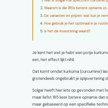
Wat is Solgar Full Spectrum Curcumin 
Waarom is die 185x betere opname zo b
De varianten en prijzen: wat kun je ve
Hoe gebruik je het optimaal in je routi
Is het de investering waard?
Je kent het wel: je hebt een potje kurkum
eet, het effect lijkt nihil.
Dat komt omdat kurkuma (curcumine) last
grotendeels ongebruikt je spijsvertering d
Solgar heeft hier iets op gevonden met h
maar liefst 185 keer betere opname dan s
maar gebaseerd op een specifieke techno