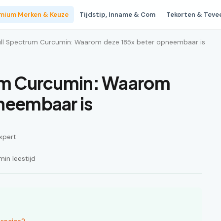
mium Merken & Keuze
Tijdstip, Inname & Com
Tekorten & Teve
Full Spectrum Curcumin: Waarom deze 185x beter opneembaar is
rum Curcumin: Waarom
neembaar is
xpert
in leestijd