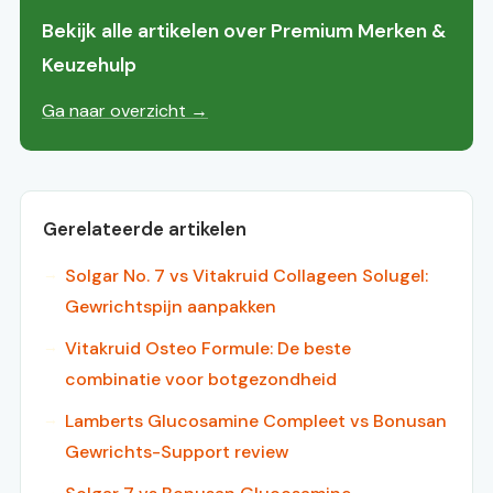
Bekijk alle artikelen over Premium Merken &
Keuzehulp
Ga naar overzicht →
Gerelateerde artikelen
Solgar No. 7 vs Vitakruid Collageen Solugel:
Gewrichtspijn aanpakken
Vitakruid Osteo Formule: De beste
combinatie voor botgezondheid
Lamberts Glucosamine Compleet vs Bonusan
Gewrichts-Support review