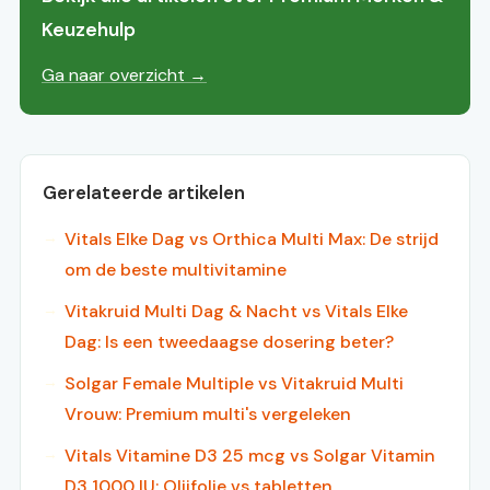
Keuzehulp
Ga naar overzicht →
Gerelateerde artikelen
Vitals Elke Dag vs Orthica Multi Max: De strijd
om de beste multivitamine
Vitakruid Multi Dag & Nacht vs Vitals Elke
Dag: Is een tweedaagse dosering beter?
Solgar Female Multiple vs Vitakruid Multi
Vrouw: Premium multi's vergeleken
Vitals Vitamine D3 25 mcg vs Solgar Vitamin
D3 1000 IU: Olijfolie vs tabletten