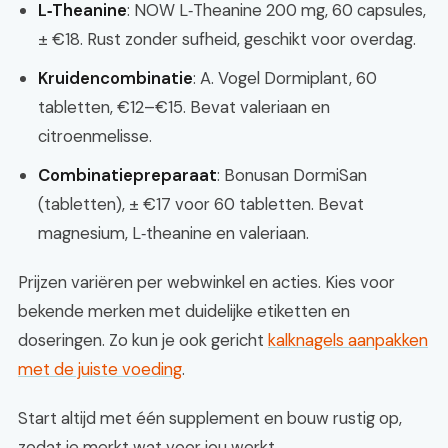
L‑Theanine
: NOW L‑Theanine 200 mg, 60 capsules,
± €18. Rust zonder sufheid, geschikt voor overdag.
Kruidencombinatie
: A. Vogel Dormiplant, 60
tabletten, €12–€15. Bevat valeriaan en
citroenmelisse.
Combinatiepreparaat
: Bonusan DormiSan
(tabletten), ± €17 voor 60 tabletten. Bevat
magnesium, L‑theanine en valeriaan.
Prijzen variëren per webwinkel en acties. Kies voor
bekende merken met duidelijke etiketten en
doseringen. Zo kun je ook gericht
kalknagels aanpakken
met de juiste voeding
.
Start altijd met één supplement en bouw rustig op,
zodat je merkt wat voor jou werkt.