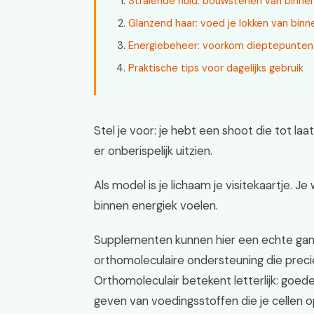
Stralende huid: bouwstenen van binnen
Glanzend haar: voed je lokken van binn
Energiebeheer: voorkom dieptepunten 
Praktische tips voor dagelijks gebruik
Stel je voor: je hebt een shoot die tot laa
er onberispelijk uitzien.
Als model is je lichaam je visitekaartje. Je
binnen energiek voelen.
Supplementen kunnen hier een echte gamec
orthomoleculaire ondersteuning die precie
Orthomoleculair betekent letterlijk: goed
geven van voedingsstoffen die je cellen o