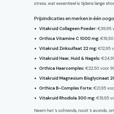
stress, wat essentieel is tijdens lange shoo
Prijsindicaties en merken in één oog
Vitakruid Collageen Poeder:
€39,95 
Orthica Vitamine C 1000 mg:
€19,50 
Vitakruid Zinksulfaat 22 mg:
€12,95 v
Vitakruid Haar, Huid & Nagels:
€24,95
Orthica Haarcomplex:
€22,50 voor 90
Vitakruid Magnesium Bisglycinaat 
Orthica B-Complex Forte:
€21,95 voo
Vitakruid Rhodiola 300 mg:
€19,95 vo
Neem het ’s ochtends, nooit ’s avonds, om j