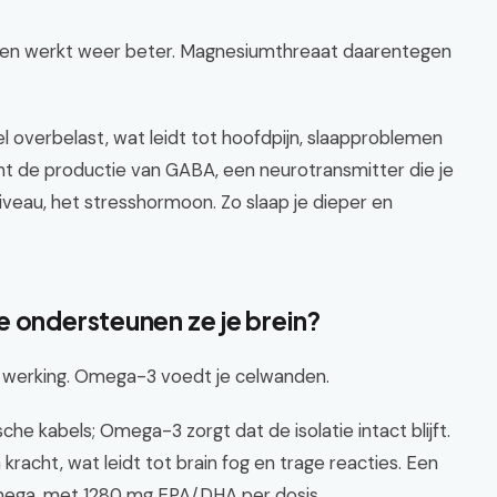
ugen werkt weer beter. Magnesiumthreaat daarentegen
l overbelast, wat leidt tot hoofdpijn, slaapproblemen
nt de productie van GABA, een neurotransmitter die je
niveau, het stresshormoon. Zo slaap je dieper en
e ondersteunen ze je brein?
werking. Omega-3 voedt je celwanden.
sche kabels; Omega-3 zorgt dat de isolatie intact blijft.
racht, wat leidt tot brain fog en trage reacties. Een
Omega, met 1280 mg EPA/DHA per dosis.