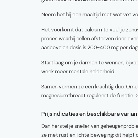
Neem het bij een maaltijd met wat vet 
Het voorkomt dat calcium te veel je zenu
proces waarbij cellen afsterven door ove
aanbevolen dosis is 200-400 mg per dag, 
Start laag om je darmen te wennen, bijvo
week meer mentale helderheid.
Samen vormen ze een krachtig duo. Omega
magnesiumthreaat reguleert de functie. G
Prijsindicaties en beschikbare varia
Dan herstel je sneller van geheugenprobl
ze met rust en lichte beweging; dit helpt 