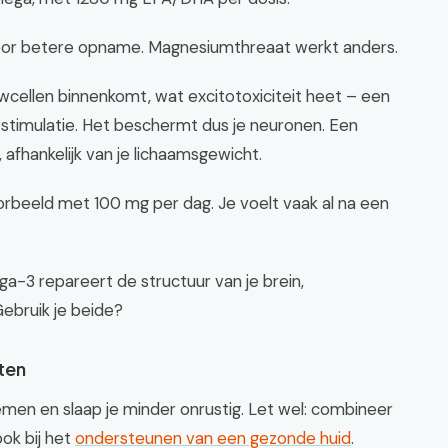
voor betere opname. Magnesiumthreaat werkt anders.
wcellen binnenkomt, wat excitotoxiciteit heet – een
rstimulatie. Het beschermt dus je neuronen. Een
afhankelijk van je lichaamsgewicht.
orbeeld met 100 mg per dag. Je voelt vaak al na een
-3 repareert de structuur van je brein,
ebruik je beide?
nten
emen en slaap je minder onrustig. Let wel: combineer
ook bij het
ondersteunen van een gezonde huid
.