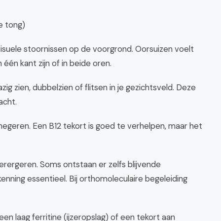
e tong)
isuele stoornissen op de voorgrond. Oorsuizen voelt
 één kant zijn of in beide oren.
ig zien, dubbelzien of flitsen in je gezichtsveld. Deze
acht.
 negeren. Een B12 tekort is goed te verhelpen, maar het
rergeren. Soms ontstaan er zelfs blijvende
nning essentieel. Bij orthomoleculaire begeleiding
n laag ferritine (ijzeropslag) of een tekort aan