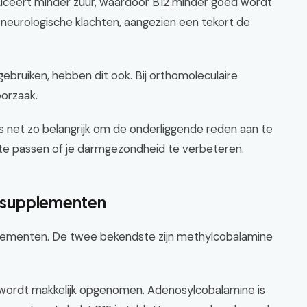
uceert minder zuur, waardoor B12 minder goed wordt
t neurologische klachten, aangezien een tekort de
bruiken, hebben dit ook. Bij orthomoleculaire
oorzaak.
s net zo belangrijk om de onderliggende reden aan te
 te passen of je darmgezondheid te verbeteren.
12 supplementen
pplementen. De twee bekendste zijn methylcobalamine
 wordt makkelijk opgenomen. Adenosylcobalamine is