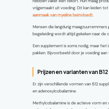
hebben vaker een tekort. Hun maag prod
vrijgemaakt uit voeding. Dit kan leiden to
aanmaak van myeline beïnvloedt
.
Mensen die langdurig maagzuurremmers ge
begeleiding wordt altijd gekeken naar de 
Een supplement is soms nodig, maar het i
pakken. Bijvoorbeeld door je voeding aan
Prijzen en varianten van B
Er zijn verschillende vormen van B12 su
en adenosylcobalamine.
Methylcobalamine is de actieve vorm en