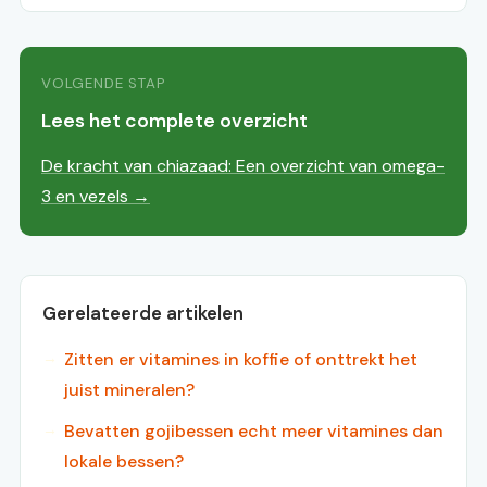
VOLGENDE STAP
Lees het complete overzicht
De kracht van chiazaad: Een overzicht van omega-
3 en vezels →
Gerelateerde artikelen
Zitten er vitamines in koffie of onttrekt het
juist mineralen?
Bevatten gojibessen echt meer vitamines dan
lokale bessen?