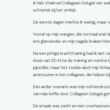
Ik heb Vitakruid Collageen Solugel vier weke
ochtends bij het ontbijt.
De eerste dagen merkte ik weinig, maar n
Vooral op mijn wangen, die normaal snel dro
iets glanzender en mijn nagels braken mind
Na een pittige krachttraining had ik last v
dosis van 25 ml na de training en merkte b
pijnstiller, maar het voelde alsof mijn lic
aminozuren in het collageen, die helpen bi
Een ander scenario was mijn ochtendroutin
van mijn koffie door Collageen Solugel 
De smaak was zacht en niet overheersend