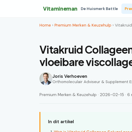
Vitamineman
De Huismerk Battle
Pre
Home
›
Premium Merken & Keuzehulp
› Vitakrui
Vitakruid Collageen
vloeibare viscollag
Joris Verhoeven
Orthomoleculair Adviseur & Supplement E
Premium Merken & Keuzehulp · 2026-02-15 · 6 m
In dit artikel