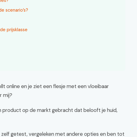
cies?
de scenario’s?
de prijsklasse
lt online en je ziet een flesje met een vloeibaar
r mij?
n product op de markt gebracht dat belooft je huid,
het zelf getest, vergeleken met andere opties en ben tot