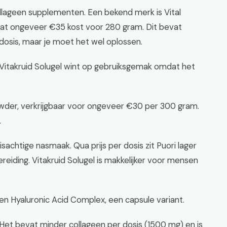
collageen supplementen. Een bekend merk is Vital
dat ongeveer €35 kost voor 280 gram. Dit bevat
dosis, maar je moet het wel oplossen.
. Vitakruid Solugel wint op gebruiksgemak omdat het
Powder, verkrijgbaar voor ongeveer €30 per 300 gram.
.
visachtige nasmaak. Qua prijs per dosis zit Puori lager
reiding. Vitakruid Solugel is makkelijker voor mensen
en Hyaluronic Acid Complex, een capsule variant.
Het bevat minder collageen per dosis (1500 mg) en is