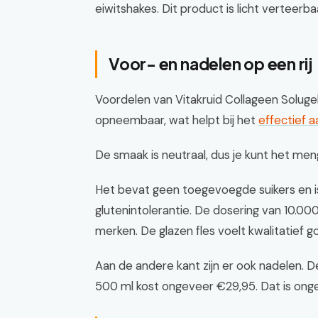
eiwitshakes. Dit product is licht verteerbaa
Voor- en nadelen op een rij
Voordelen van Vitakruid Collageen Solugel z
opneembaar, wat helpt bij het
effectief 
De smaak is neutraal, dus je kunt het men
Het bevat geen toegevoegde suikers en i
glutenintolerantie. De dosering van 10.000
merken. De glazen fles voelt kwalitatief g
Aan de andere kant zijn er ook nadelen. De
500 ml kost ongeveer €29,95. Dat is ong