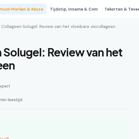
mium Merken & Keuze
Tijdstip, Inname & Com
Tekorten & Teve
d Collageen Solugel: Review van het vloeibare viscollageen
 Solugel: Review van het
een
xpert
in leestijd