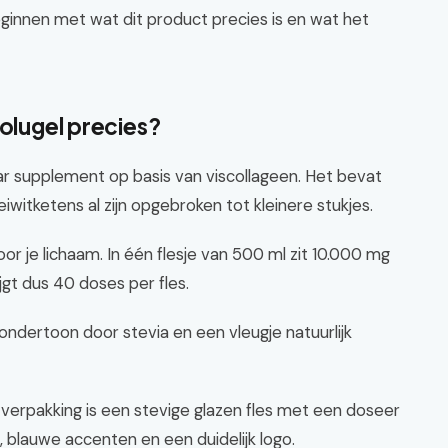
ginnen met wat dit product precies is en wat het
Solugel precies?
aar supplement op basis van viscollageen. Het bevat
iwitketens al zijn opgebroken tot kleinere stukjes.
 je lichaam. In één flesje van 500 ml zit 10.000 mg
jgt dus 40 doses per fles.
ondertoon door stevia en een vleugje natuurlijk
De verpakking is een stevige glazen fles met een doseer
el, blauwe accenten en een duidelijk logo.