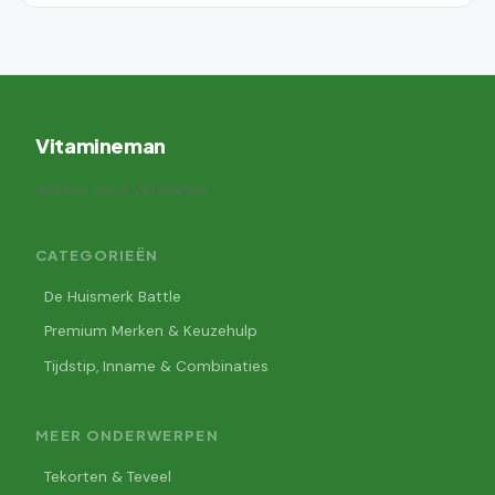
Vitamineman
Auteur: Joris Verhoeven
CATEGORIEËN
De Huismerk Battle
Premium Merken & Keuzehulp
Tijdstip, Inname & Combinaties
MEER ONDERWERPEN
Tekorten & Teveel