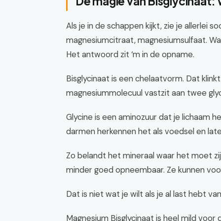
De magie van Bisglycinaat
Als je in de schappen kijkt, zie je allerl
magnesiumcitraat, magnesiumsulfaat. Waa
Het antwoord zit ‘m in de opname.
Bisglycinaat is een chelaatvorm. Dat klin
magnesiummolecuul vastzit aan twee gly
Glycine is een aminozuur dat je lichaam 
darmen herkennen het als voedsel en laten
Zo belandt het mineraal waar het moet zijn:
minder goed opneembaar. Ze kunnen voor 
Dat is niet wat je wilt als je al last hebt va
Magnesium Bisglycinaat is heel mild voor