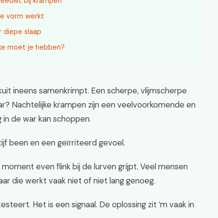
eeuwt bij krampen
ze vorm werkt
r diepe slaap
lke moet je hebben?
kuit ineens samenkrimpt. Een scherpe, vlijmscherpe
aar? Nachtelijke krampen zijn een veelvoorkomende en
ig in de war kan schoppen.
ijf been en een geïrriteerd gevoel.
e moment even flink bij de lurven grijpt. Veel mensen
ar die werkt vaak niet of niet lang genoeg.
steert. Het is een signaal. De oplossing zit ‘m vaak in