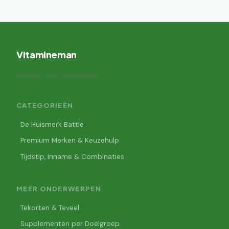
Vitamineman
Auteur: Joris Verhoeven
CATEGORIEËN
De Huismerk Battle
Premium Merken & Keuzehulp
Tijdstip, Inname & Combinaties
MEER ONDERWERPEN
Tekorten & Teveel
Supplementen per Doelgroep