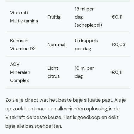
15 ml per
Vitakraft
Fruitig
dag
€0,11
Multivitamina
(scheplepel)
Bonusan
5 druppels
Neutraal
€0,03
Vitamine D3
per dag
AOV
Licht
10 ml per
Mineralen
€0,11
citrus
dag
Complex
Zo zie je direct wat het beste bij je situatie past. Als je
op zoek bent naar een alles-in-één oplossing, is de
Vitakraft de beste keuze. Het is goedkoop en dekt
bijna alle basisbehoeften.