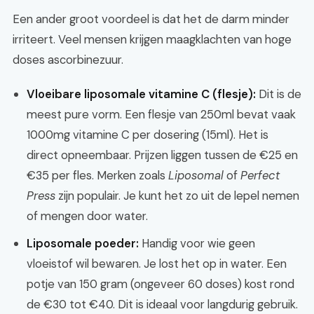
Een ander groot voordeel is dat het de darm minder
irriteert. Veel mensen krijgen maagklachten van hoge
doses ascorbinezuur.
Vloeibare liposomale vitamine C (flesje):
Dit is de
meest pure vorm. Een flesje van 250ml bevat vaak
1000mg vitamine C per dosering (15ml). Het is
direct opneembaar. Prijzen liggen tussen de €25 en
€35 per fles. Merken zoals
Liposomal
of
Perfect
Press
zijn populair. Je kunt het zo uit de lepel nemen
of mengen door water.
Liposomale poeder:
Handig voor wie geen
vloeistof wil bewaren. Je lost het op in water. Een
potje van 150 gram (ongeveer 60 doses) kost rond
de €30 tot €40. Dit is ideaal voor langdurig gebruik.