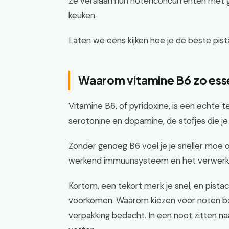
Ze verslaan hun notenconcurrenten met ge
keuken.
Laten we eens kijken hoe je de beste pis
Waarom vitamine B6 zo essent
Vitamine B6, of pyridoxine, is een echte t
serotonine en dopamine, de stofjes die je
Zonder genoeg B6 voel je je sneller moe o
werkend immuunsysteem en het verwerken
Kortom, een tekort merk je snel, en pista
voorkomen. Waarom kiezen voor noten bov
verpakking bedacht. In een noot zitten n