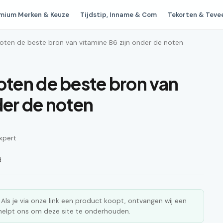
mium Merken & Keuze
Tijdstip, Inname & Com
Tekorten & Teve
ten de beste bron van vitamine B6 zijn onder de noten
ten de beste bron van
der de noten
xpert
d
ks. Als je via onze link een product koopt, ontvangen wij een
n helpt ons om deze site te onderhouden.