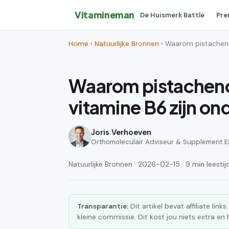
Vitamineman
De Huismerk Battle
Pre
Home
›
Natuurlijke Bronnen
› Waarom pistacheno
Waarom pistacheno
vitamine B6 zijn on
Joris Verhoeven
Orthomoleculair Adviseur & Supplement E
Natuurlijke Bronnen · 2026-02-15 · 9 min leestij
Transparantie:
Dit artikel bevat affiliate lin
kleine commissie. Dit kost jou niets extra e