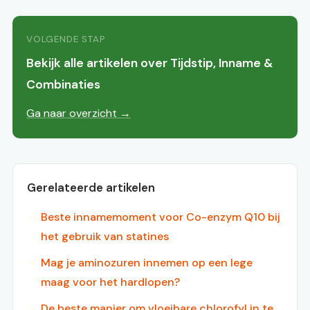
VOLGENDE STAP
Bekijk alle artikelen over Tijdstip, Inname &
Combinaties
Ga naar overzicht →
Gerelateerde artikelen
Beste innamemoment voor Co-enzym Q10 bij
het gebruik van statines
Mag je aminozuren innemen op een lege
maag voor het hardlopen?
De beste manier om vloeibare chlorofyl in te