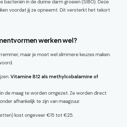
e bacteriën in de dunne darm groeien (SIBO). Deze
en voordat jij ze opneemt. Dit versterkt het tekort
ementvormen werken wel?
urremmer, maar je moet wel slimmere keuzes maken.
woord.
jzen.
Vitamine B12 als methylcobalamine of
t in de maag te worden omgezet. Ze worden direct
der afhankelijk te zijn van maagzuur.
letten) kost ongeveer €15 tot €25.