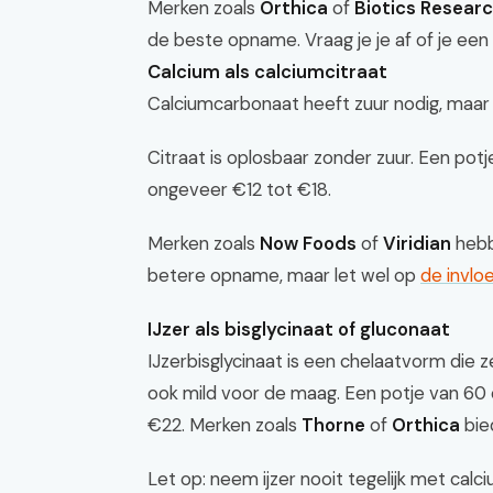
Merken zoals
Orthica
of
Biotics Resear
de beste opname. Vraag je je af of je een
Calcium als calciumcitraat
Calciumcarbonaat heeft zuur nodig, maar c
Citraat is oplosbaar zonder zuur. Een pot
ongeveer €12 tot €18.
Merken zoals
Now Foods
of
Viridian
hebb
betere opname, maar let wel op
de invlo
IJzer als bisglycinaat of gluconaat
IJzerbisglycinaat is een chelaatvorm die 
ook mild voor de maag. Een potje van 60
€22. Merken zoals
Thorne
of
Orthica
bie
Let op: neem ijzer nooit tegelijk met cal