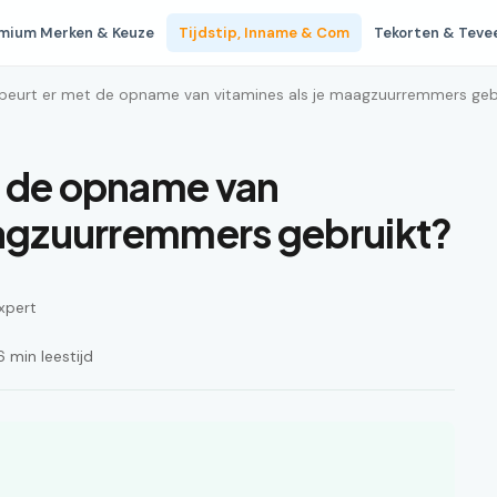
mium Merken & Keuze
Tijdstip, Inname & Com
Tekorten & Teve
beurt er met de opname van vitamines als je maagzuurremmers geb
t de opname van
aagzuurremmers gebruikt?
xpert
 min leestijd