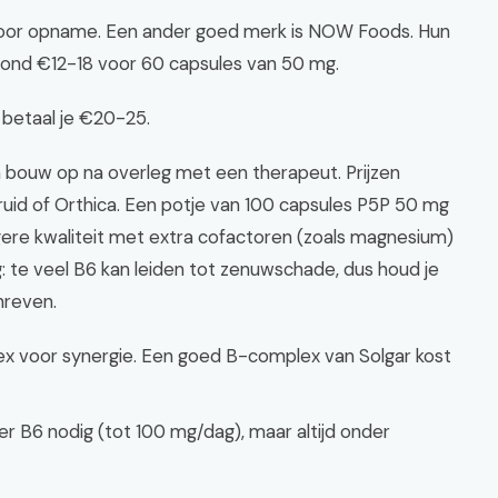
 voor opname. Een ander goed merk is NOW Foods. Hun
rond €12-18 voor 60 capsules van 50 mg.
 betaal je €20-25.
en bouw op na overleg met een therapeut. Prijzen
ruid of Orthica. Een potje van 100 capsules P5P 50 mg
gere kwaliteit met extra cofactoren (zoals magnesium)
g: te veel B6 kan leiden tot zenuwschade, dus houd je
hreven.
 voor synergie. Een goed B-complex van Solgar kost
 B6 nodig (tot 100 mg/dag), maar altijd onder