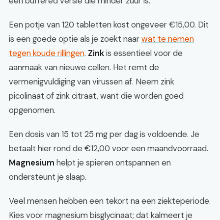
een buffered versie die minder zuur is.
Een potje van 120 tabletten kost ongeveer €15,00. Dit
is een goede optie als je zoekt naar
wat te nemen
tegen koude rillingen
.
Zink
is essentieel voor de
aanmaak van nieuwe cellen. Het remt de
vermenigvuldiging van virussen af. Neem zink
picolinaat of zink citraat, want die worden goed
opgenomen.
Een dosis van 15 tot 25 mg per dag is voldoende. Je
betaalt hier rond de €12,00 voor een maandvoorraad.
Magnesium
helpt je spieren ontspannen en
ondersteunt je slaap.
Veel mensen hebben een tekort na een ziekteperiode.
Kies voor magnesium bisglycinaat; dat kalmeert je